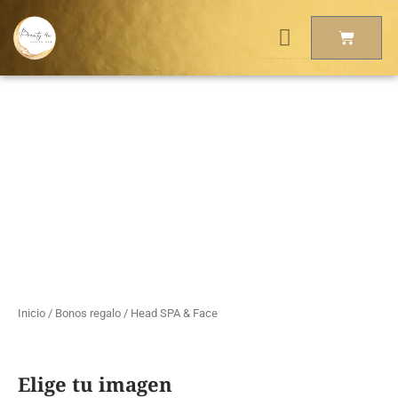
Ir
Head
al
SPA
Carrito
&
150,00 €
contenido
Head SPA & Face
Face
cantidad
De:
Para:
Inicio
/
Bonos regalo
/ Head SPA & Face
Elige tu imagen