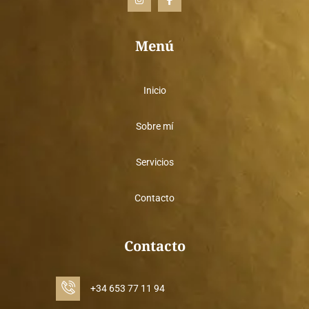
s
o
t
n
a
-
g
f
Menú
r
a
a
c
m
e
b
o
Inicio
o
k
Sobre mí
Servicios
Contacto
Contacto
+34 653 77 11 94