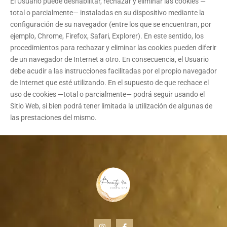
El Usuario puede deshabilitar, rechazar y eliminar las cookies —
total o parcialmente— instaladas en su dispositivo mediante la
configuración de su navegador (entre los que se encuentran, por
ejemplo, Chrome, Firefox, Safari, Explorer). En este sentido, los
procedimientos para rechazar y eliminar las cookies pueden diferir
de un navegador de Internet a otro. En consecuencia, el Usuario
debe acudir a las instrucciones facilitadas por el propio navegador
de Internet que esté utilizando. En el supuesto de que rechace el
uso de cookies —total o parcialmente— podrá seguir usando el
Sitio Web, si bien podrá tener limitada la utilización de algunas de
las prestaciones del mismo.
I
I
n
c