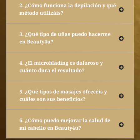
2. ¿Cómo funciona la depilación y qué
método utilizáis?
3. ¿Qué tipo de uñas puedo hacerme
en Beauty4u?
4. ¿El microblading es doloroso y
cuánto dura el resultado?
5. ¿Qué tipos de masajes ofrecéis y
cuáles son sus beneficios?
6. ¿Cómo puedo mejorar la salud de
mi cabello en Beauty4u?