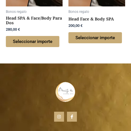
Bonos regalo
Bonos regalo
Head SPA & Face/Body Para
Head Face & Body SPA
Dos
200,00
€
280,00
€
Seleccionar importe
Seleccionar importe
I
I
n
c
s
o
t
n
a
-