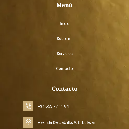
g
f
Menú
r
a
a
c
m
e
b
o
Inicio
o
k
Sobre mí
Servicios
Contacto
Contacto
+34 653 77 11 94
Avenida Del Jablillo, 9. El bulevar